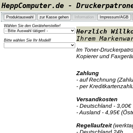
HeppComputer.de - Druckerpatron
Wählen Sie den Gerätehersteller!
Herzlich Willk
Ihrem Markenwa
Bitte wählen Sie Ihr Modell!
Im Toner-Druckerpatro
Kopierer und Faxgerät
Zahlung
- auf Rechnung (Zahl
- per Kreditkartenzah
Versandkosten
- Deutschland - 3,00€ 
- Ausland - 4,95€ (Ö
Regellaufzeit
(werktag
- Deutschland 24h